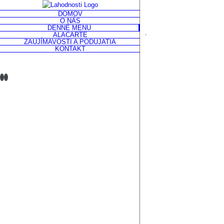
Skip
DOMOV
to
O NÁS
content
DENNÉ MENU
‚
ALACARTE
ZAUJÍMAVOSTI A PODUJATIA
KONTAKT
Facebook
Instagram
Custom